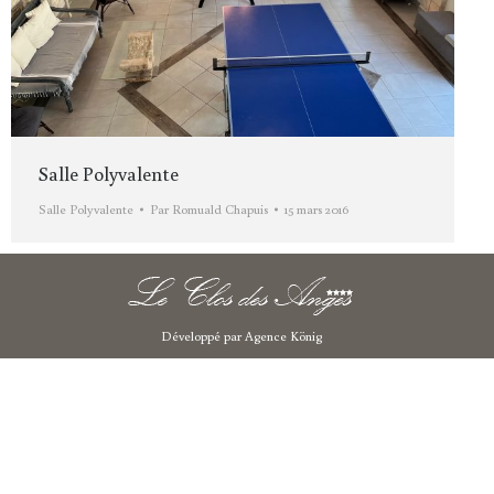
Salle Polyvalente
Salle Polyvalente
Par
Romuald Chapuis
15 mars 2016
Développé par
Agence König